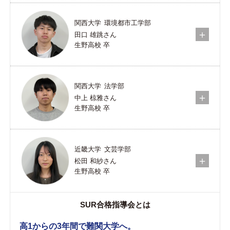
関西大学
環境都市工学部
田口 雄跳さん
生野高校 卒
関西大学
法学部
中上 椋雅さん
生野高校 卒
近畿大学
文芸学部
松田 和紗さん
生野高校 卒
SUR合格指導会とは
高1からの3年間で難関大学へ。