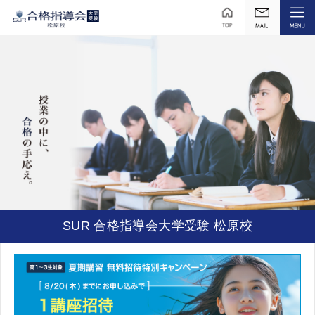
ページ内を移動するためのリンクです。
サイト内の主なカテゴリメニューへ移動します
このページの本文へ移動します
SUR 合格指導会大学受験 松原校