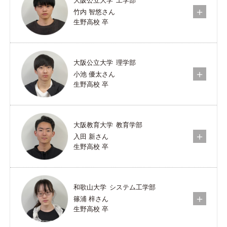
大阪公立大学
工学部
竹内 智悠さん
生野高校 卒
大阪公立大学
理学部
小池 優太さん
生野高校 卒
大阪教育大学
教育学部
入田 新さん
生野高校 卒
和歌山大学
システム工学部
篠浦 梓さん
生野高校 卒