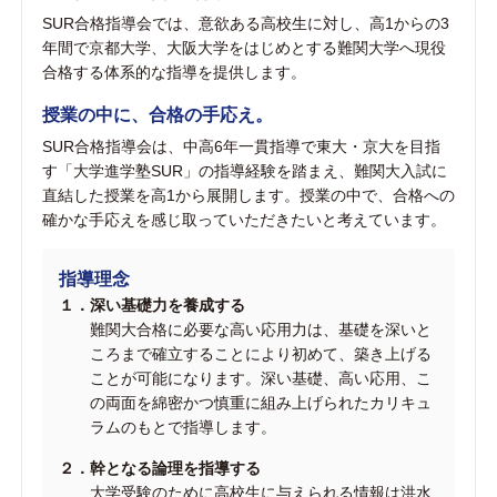
SUR合格指導会では、意欲ある高校生に対し、高1からの3
年間で京都大学、大阪大学をはじめとする難関大学へ現役
合格する体系的な指導を提供します。
授業の中に、合格の手応え。
SUR合格指導会は、中高6年一貫指導で東大・京大を目指
す「大学進学塾SUR」の指導経験を踏まえ、難関大入試に
直結した授業を高1から展開します。授業の中で、合格への
確かな手応えを感じ取っていただきたいと考えています。
指導理念
１．深い基礎力を養成する
難関大合格に必要な高い応用力は、基礎を深いと
ころまで確立することにより初めて、築き上げる
ことが可能になります。深い基礎、高い応用、こ
の両面を綿密かつ慎重に組み上げられたカリキュ
ラムのもとで指導します。
２．幹となる論理を指導する
大学受験のために高校生に与えられる情報は洪水